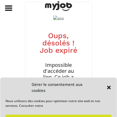
Oups,
désolés !
Job expiré
Impossible
d'accéder au
lien. Ce job a
expiré. Veuillez
Gérer le consentement aux
contacter
cookies
l'administrateur
ou la personne
Nous utilisons des cookies pour optimiser notre site web et nos
services. Consulter notre
qui a partagé le
lien avec vous.