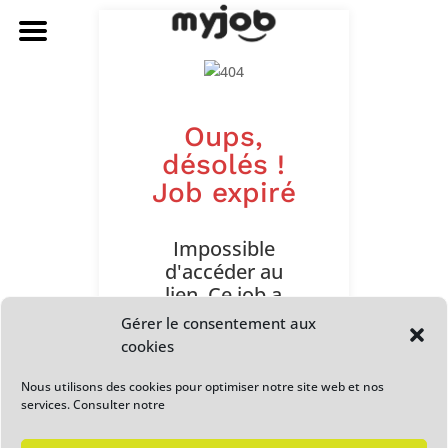
Oups,
désolés !
Job expiré
Impossible
d'accéder au
lien. Ce job a
expiré. Veuillez
Gérer le consentement aux
contacter
cookies
l'administrateur
ou la personne
Nous utilisons des cookies pour optimiser notre site web et nos
services. Consulter notre
qui a partagé le
lien avec vous.