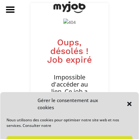
Oups,
désolés !
Job expiré
Impossible
d'accéder au
lien. Ce job a
expiré. Veuillez
Gérer le consentement aux
contacter
cookies
l'administrateur
ou la personne
Nous utilisons des cookies pour optimiser notre site web et nos
services. Consulter notre
qui a partagé le
lien avec vous.