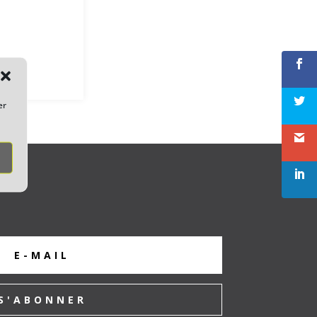
Shares
er
S'ABONNER